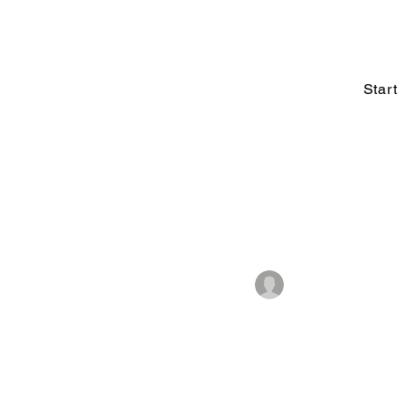
Start
All Posts
Andrea Wild
1. Jun
Minimali
online b