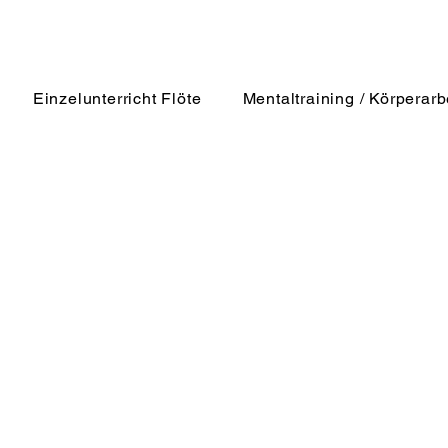
Einzelunterricht Flöte
Mentaltraining / Körperarb
i 2025
2 Min. Lesezeit
stisches Design und Term
uchen